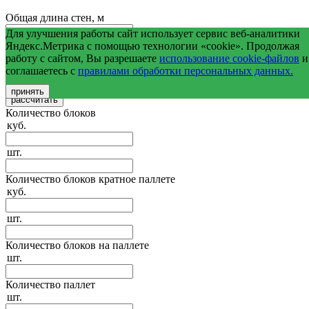
Общая длина стен, м
Для улучшения работы сайт использует сервис веб-аналитики
Средняя высота стен, м
Яндекс.Метрика с помощью технологии «cookie». Продолжая
работу с сайтом, Вы разрешаете
использование cookie-файлов
и
соглашаетесь с
правилами обработки персональных данных.
Общая площадь оконных и дверных проемов, м2
принять
Количество блоков
куб.
шт.
Количество блоков кратное паллете
куб.
шт.
Количество блоков на паллете
шт.
Количество паллет
шт.