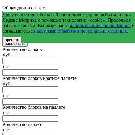
Общая длина стен, м
Для улучшения работы сайт использует сервис веб-аналитики
Средняя высота стен, м
Яндекс.Метрика с помощью технологии «cookie». Продолжая
работу с сайтом, Вы разрешаете
использование cookie-файлов
и
соглашаетесь с
правилами обработки персональных данных.
Общая площадь оконных и дверных проемов, м2
принять
Количество блоков
куб.
шт.
Количество блоков кратное паллете
куб.
шт.
Количество блоков на паллете
шт.
Количество паллет
шт.