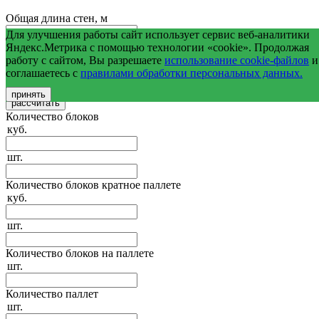
Общая длина стен, м
Для улучшения работы сайт использует сервис веб-аналитики
Средняя высота стен, м
Яндекс.Метрика с помощью технологии «cookie». Продолжая
работу с сайтом, Вы разрешаете
использование cookie-файлов
и
соглашаетесь с
правилами обработки персональных данных.
Общая площадь оконных и дверных проемов, м2
принять
Количество блоков
куб.
шт.
Количество блоков кратное паллете
куб.
шт.
Количество блоков на паллете
шт.
Количество паллет
шт.