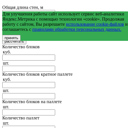
Общая длина стен, м
Для улучшения работы сайт использует сервис веб-аналитики
Средняя высота стен, м
Яндекс.Метрика с помощью технологии «cookie». Продолжая
работу с сайтом, Вы разрешаете
использование cookie-файлов
и
соглашаетесь с
правилами обработки персональных данных.
Общая площадь оконных и дверных проемов, м2
принять
Количество блоков
куб.
шт.
Количество блоков кратное паллете
куб.
шт.
Количество блоков на паллете
шт.
Количество паллет
шт.