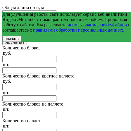
Общая длина стен, м
Для улучшения работы сайт использует сервис веб-аналитики
Средняя высота стен, м
Яндекс.Метрика с помощью технологии «cookie». Продолжая
работу с сайтом, Вы разрешаете
использование cookie-файлов
и
соглашаетесь с
правилами обработки персональных данных.
Общая площадь оконных и дверных проемов, м2
принять
Количество блоков
куб.
шт.
Количество блоков кратное паллете
куб.
шт.
Количество блоков на паллете
шт.
Количество паллет
шт.