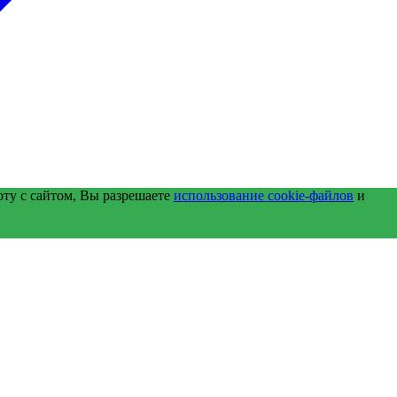
оту с сайтом, Вы разрешаете
использование cookie-файлов
и