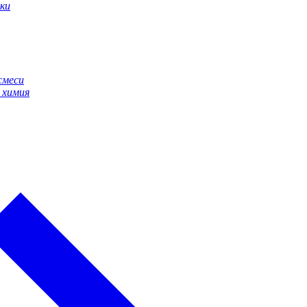
ки
смеси
 химия