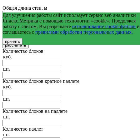
Общая длина стен, м
Для улучшения работы сайт использует сервис веб-аналитики
Средняя высота стен, м
Яндекс.Метрика с помощью технологии «cookie». Продолжая
работу с сайтом, Вы разрешаете
использование cookie-файлов
и
соглашаетесь с
правилами обработки персональных данных.
Общая площадь оконных и дверных проемов, м2
принять
Количество блоков
куб.
шт.
Количество блоков кратное паллете
куб.
шт.
Количество блоков на паллете
шт.
Количество паллет
шт.