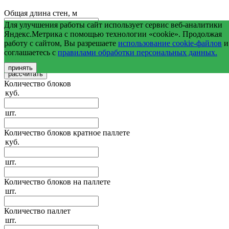
Общая длина стен, м
Для улучшения работы сайт использует сервис веб-аналитики
Средняя высота стен, м
Яндекс.Метрика с помощью технологии «cookie». Продолжая
работу с сайтом, Вы разрешаете
использование cookie-файлов
и
соглашаетесь с
правилами обработки персональных данных.
Общая площадь оконных и дверных проемов, м2
принять
Количество блоков
куб.
шт.
Количество блоков кратное паллете
куб.
шт.
Количество блоков на паллете
шт.
Количество паллет
шт.