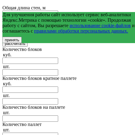
Общая длина стен, м
Для улучшения работы сайт использует сервис веб-аналитики
Средняя высота стен, м
Яндекс.Метрика с помощью технологии «cookie». Продолжая
работу с сайтом, Вы разрешаете
использование cookie-файлов
и
соглашаетесь с
правилами обработки персональных данных.
Общая площадь оконных и дверных проемов, м2
принять
Количество блоков
куб.
шт.
Количество блоков кратное паллете
куб.
шт.
Количество блоков на паллете
шт.
Количество паллет
шт.