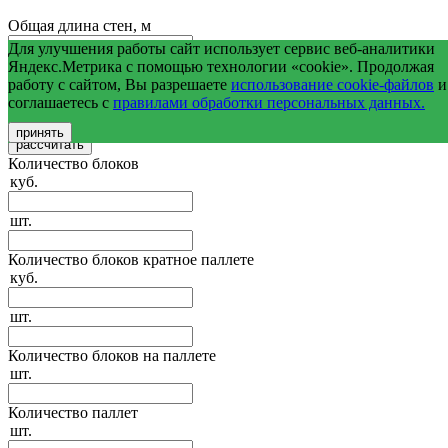
Общая длина стен, м
Для улучшения работы сайт использует сервис веб-аналитики
Средняя высота стен, м
Яндекс.Метрика с помощью технологии «cookie». Продолжая
работу с сайтом, Вы разрешаете
использование cookie-файлов
и
соглашаетесь с
правилами обработки персональных данных.
Общая площадь оконных и дверных проемов, м2
принять
Количество блоков
куб.
шт.
Количество блоков кратное паллете
куб.
шт.
Количество блоков на паллете
шт.
Количество паллет
шт.