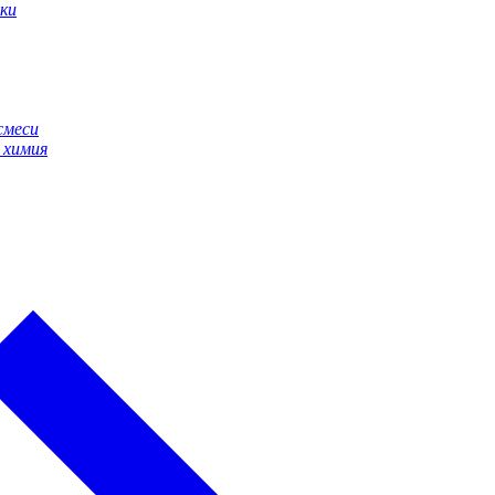
ки
смеси
 химия