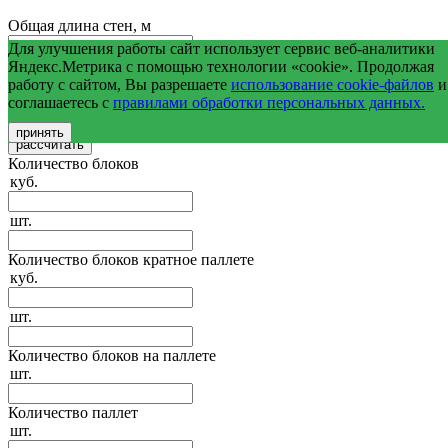
Общая длина стен, м
Для улучшения работы сайт использует сервис веб-аналитики
Средняя высота стен, м
Яндекс.Метрика с помощью технологии «cookie». Продолжая
работу с сайтом, Вы разрешаете
использование cookie-файлов
и
соглашаетесь с
правилами обработки персональных данных.
Общая площадь оконных и дверных проемов, м2
принять
Количество блоков
куб.
шт.
Количество блоков кратное паллете
куб.
шт.
Количество блоков на паллете
шт.
Количество паллет
шт.