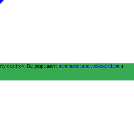
оту с сайтом, Вы разрешаете
использование cookie-файлов
и