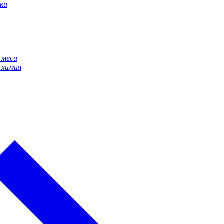
ки
смеси
 химия