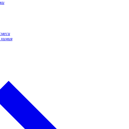
ки
смеси
 химия