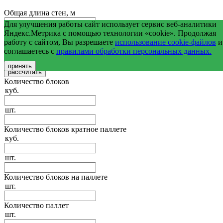
Общая длина стен, м
Для улучшения работы сайт использует сервис веб-аналитики
Средняя высота стен, м
Яндекс.Метрика с помощью технологии «cookie». Продолжая
работу с сайтом, Вы разрешаете
использование cookie-файлов
и
соглашаетесь с
правилами обработки персональных данных.
Общая площадь оконных и дверных проемов, м2
принять
Количество блоков
куб.
шт.
Количество блоков кратное паллете
куб.
шт.
Количество блоков на паллете
шт.
Количество паллет
шт.