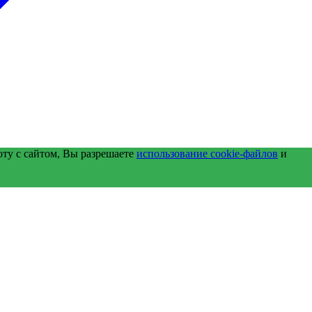
оту с сайтом, Вы разрешаете
использование cookie-файлов
и