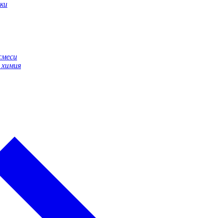
ки
смеси
 химия