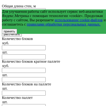
Общая длина стен, м
Для улучшения работы сайт использует сервис веб-аналитики
Средняя высота стен, м
Яндекс.Метрика с помощью технологии «cookie». Продолжая
работу с сайтом, Вы разрешаете
использование cookie-файлов
и
соглашаетесь с
правилами обработки персональных данных.
Общая площадь оконных и дверных проемов, м2
принять
Количество блоков
куб.
шт.
Количество блоков кратное паллете
куб.
шт.
Количество блоков на паллете
шт.
Количество паллет
шт.