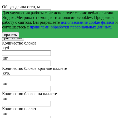
Общая длина стен, м
Для улучшения работы сайт использует сервис веб-аналитики
Средняя высота стен, м
Яндекс.Метрика с помощью технологии «cookie». Продолжая
работу с сайтом, Вы разрешаете
использование cookie-файлов
и
соглашаетесь с
правилами обработки персональных данных.
Общая площадь оконных и дверных проемов, м2
принять
Количество блоков
куб.
шт.
Количество блоков кратное паллете
куб.
шт.
Количество блоков на паллете
шт.
Количество паллет
шт.