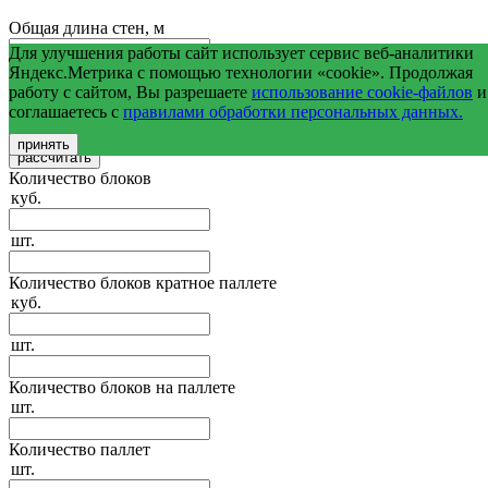
Общая длина стен, м
Для улучшения работы сайт использует сервис веб-аналитики
Средняя высота стен, м
Яндекс.Метрика с помощью технологии «cookie». Продолжая
работу с сайтом, Вы разрешаете
использование cookie-файлов
и
соглашаетесь с
правилами обработки персональных данных.
Общая площадь оконных и дверных проемов, м2
принять
Количество блоков
куб.
шт.
Количество блоков кратное паллете
куб.
шт.
Количество блоков на паллете
шт.
Количество паллет
шт.