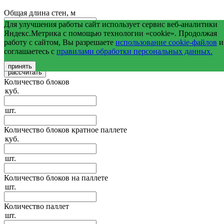
Общая длина стен, м
Для улучшения работы сайт использует сервис веб-аналитики
Средняя высота стен, м
Яндекс.Метрика с помощью технологии «cookie». Продолжая
работу с сайтом, Вы разрешаете
использование cookie-файлов
и
соглашаетесь с
правилами обработки персональных данных.
Общая площадь оконных и дверных проемов, м2
принять
Количество блоков
куб.
шт.
Количество блоков кратное паллете
куб.
шт.
Количество блоков на паллете
шт.
Количество паллет
шт.