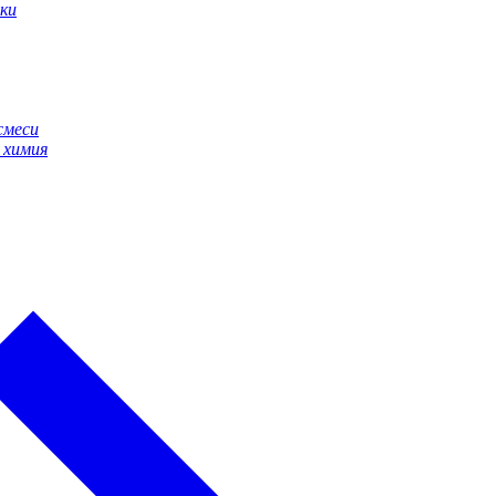
ки
смеси
 химия