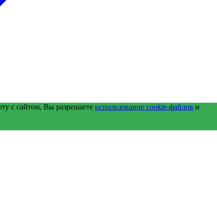
оту с сайтом, Вы разрешаете
использование cookie-файлов
и