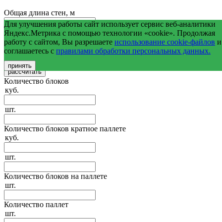
Общая длина стен, м
Для улучшения работы сайт использует сервис веб-аналитики
Средняя высота стен, м
Яндекс.Метрика с помощью технологии «cookie». Продолжая
работу с сайтом, Вы разрешаете
использование cookie-файлов
и
соглашаетесь с
правилами обработки персональных данных.
Общая площадь оконных и дверных проемов, м2
принять
Количество блоков
куб.
шт.
Количество блоков кратное паллете
куб.
шт.
Количество блоков на паллете
шт.
Количество паллет
шт.