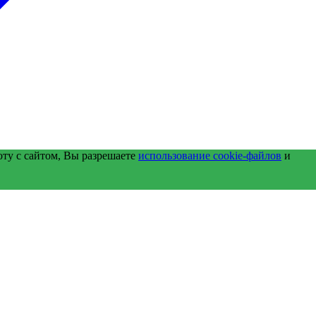
оту с сайтом, Вы разрешаете
использование cookie-файлов
и