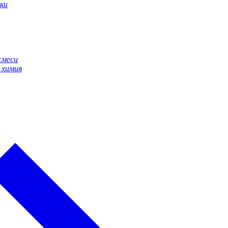
ки
смеси
 химия