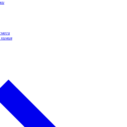
ки
смеси
 химия