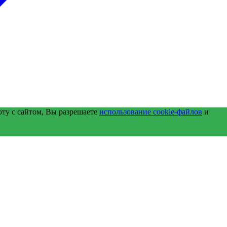
оту с сайтом, Вы разрешаете
использование cookie-файлов
и