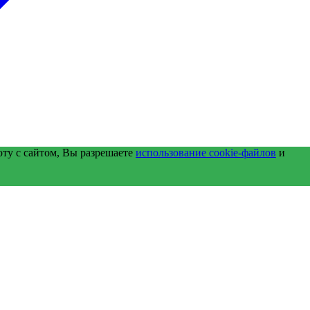
оту с сайтом, Вы разрешаете
использование cookie-файлов
и