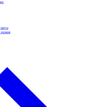
ки
смеси
 химия