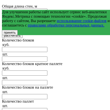
Общая длина стен, м
Для улучшения работы сайт использует сервис веб-аналитики
Средняя высота стен, м
Яндекс.Метрика с помощью технологии «cookie». Продолжая
работу с сайтом, Вы разрешаете
использование cookie-файлов
и
соглашаетесь с
правилами обработки персональных данных.
Общая площадь оконных и дверных проемов, м2
принять
Количество блоков
куб.
шт.
Количество блоков кратное паллете
куб.
шт.
Количество блоков на паллете
шт.
Количество паллет
шт.